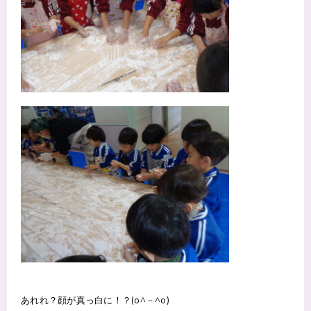
あれれ？顔が真っ白に！？(o^－^o)