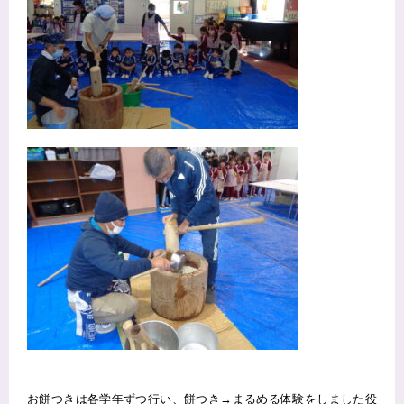
お餅つきは各学年ずつ行い、餅つき→まるめる体験をしました役