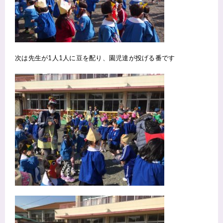
次は先生が
1
人
1
人に豆を配り、園児達が投げる番です