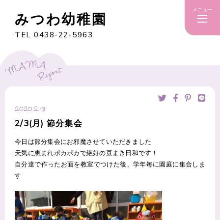
メニュー
みつわ幼稚園
TEL 0438-22-5963
2020.2.13
2/3(月) 節分集会
今日は節分集会にお邪魔させていただきました
天気に恵まれポカポカで絶好の豆まき日和です！
自分達で作ったお面を教室でつけた後、学年毎に園庭に集合しま
す