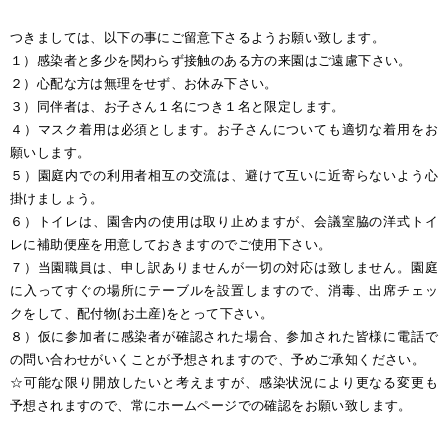
つきましては、以下の事にご留意下さるようお願い致します。
１）感染者と多少を関わらず接触のある方の来園はご遠慮下さい。
２）心配な方は無理をせず、お休み下さい。
３）同伴者は、お子さん１名につき１名と限定します。
４）マスク着用は必須とします。
お子さんについても適切な着用を
お
願いします。
５）園庭内での利用者相互の交流は、避けて互いに近寄らないよう心
掛けましょう。
６）トイレは、園舎内の使用は取り止めますが、会議室脇の洋式トイ
レに補助便座を用意しておきますのでご使用下さい。
７）当園職員は、申し訳ありませんが一切の対応は致しません。園庭
に入ってすぐの場所にテーブルを設置しますので、消毒、出席チェッ
クをして、配付物(お土産)をとって下さい。
８）仮に参加者に感染者が確認された場合、参加された皆様に電話で
の問い合わせがいくことが予想されますので、予めご承知ください。
☆可能な限り開放したいと考えますが、感染状況により更なる変更も
予想されますので、常にホームページでの確認をお願い致します。