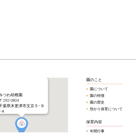
園のこと
園について
みつわ幼稚園
園の特徴
〒292-0804
園の歴史
千葉県木更津市文京５−９
預かり保育について
−４
Tel.0438-22-5963
保育内容
年間行事