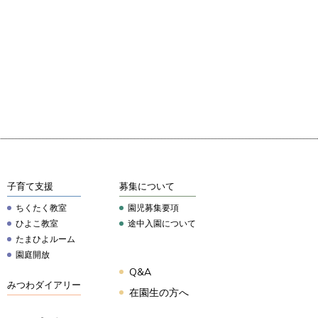
子育て支援
募集について
ちくたく教室
園児募集要項
ひよこ教室
途中入園について
たまひよルーム
園庭開放
Q&A
みつわダイアリー
在園生の方へ