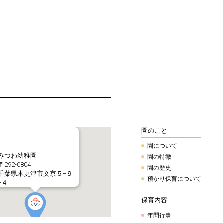
園のこと
園について
みつわ幼稚園
園の特徴
〒292-0804
園の歴史
千葉県木更津市文京５−９
預かり保育について
−４
Tel.0438-22-5963
保育内容
年間行事