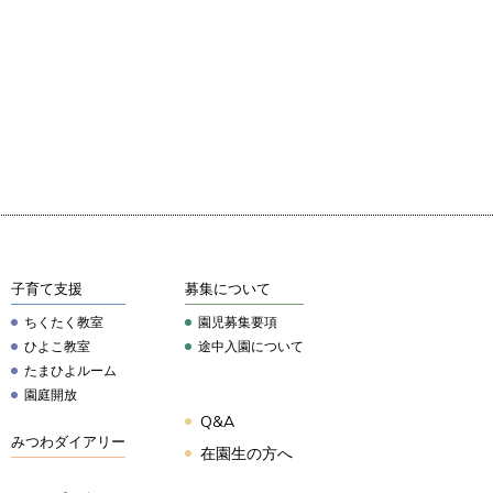
子育て支援
募集について
ちくたく教室
園児募集要項
ひよこ教室
途中入園について
たまひよルーム
園庭開放
Q&A
みつわダイアリー
在園生の方へ