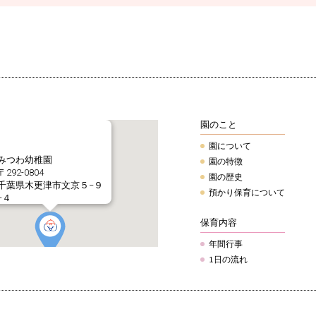
園のこと
園について
みつわ幼稚園
園の特徴
〒292-0804
園の歴史
千葉県木更津市文京５−９
預かり保育について
−４
Tel.0438-22-5963
保育内容
年間行事
1日の流れ