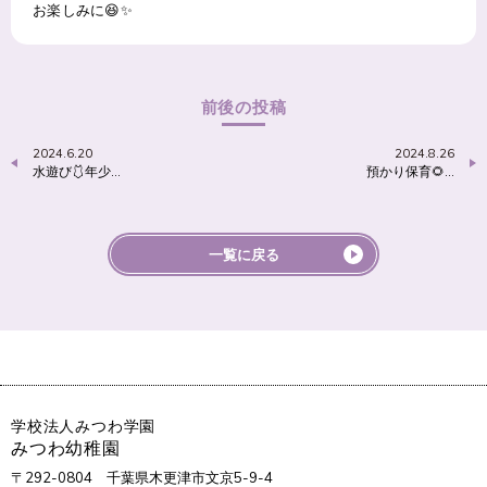
お楽しみに😆✨
前後の投稿
2024.6.20
2024.8.26
水遊び🩱年少…
預かり保育🌻…
一覧に戻る
学校法人みつわ学園
みつわ幼稚園
〒292-0804
千葉県木更津市文京5-9-4