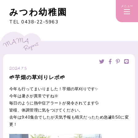
メニュー
みつわ幼稚園
TEL 0438-22-5963
2024.7.5
🌱芋畑の草刈りレポ🌱
今年も行ってまいりました！芋畑の草刈りです✨
今年は暑さが異常ですね🌞
毎日のように熱中症アラートが発令されてます💦
皆様、体調管理に気をつけてください。
去年は9:40集合でしたが天気予報も晴天だったため急遽8:50に変
更！